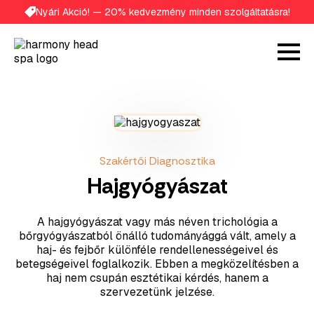
Nyári Akció! — 20% kedvezmény minden szolgáltatásra!
Szakértői Diagnosztika
Hajgyógyászat
A hajgyógyászat vagy más néven trichológia a
bőrgyógyászatból önálló tudományággá vált, amely a
haj- és fejbőr különféle rendellenességeivel és
betegségeivel foglalkozik. Ebben a megközelítésben a
haj nem csupán esztétikai kérdés, hanem a
szervezetünk jelzése.