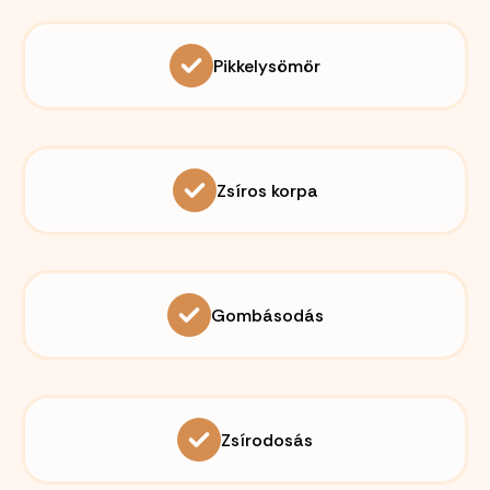
Pikkelysömör
Zsíros korpa
Gombásodás
Zsírodosás