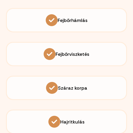
Fejbőrhámlás
Fejbőrviszketés
Száraz korpa
Hajritkulás