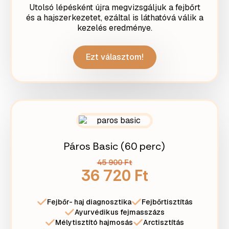
Utolsó lépésként újra megvizsgáljuk a fejbőrt
és a hajszerkezetet, ezáltal is láthatóvá válik a
kezelés eredménye.
Ezt választom!
Páros Basic (60 perc)
45 900 Ft
36 720 Ft
Fejbőr- haj diagnosztika
Fejbőrtisztítás
Ayurvédikus fejmasszázs
Mélytisztító hajmosás
Arctisztítás