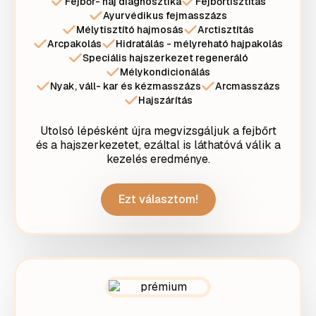
Fejbőr- haj diagnosztika
Fejbőrtisztítás
Ayurvédikus fejmasszázs
Mélytisztító hajmosás
Arctisztítás
Arcpakolás
Hidratálás - mélyreható hajpakolás
Speciális hajszerkezet regeneráló
Mélykondicionálás
Nyak, váll- kar és kézmasszázs
Arcmasszázs
Hajszárítás
Utolsó lépésként újra megvizsgáljuk a fejbőrt
és a hajszerkezetet, ezáltal is láthatóvá válik a
kezelés eredménye.
Ezt választom!