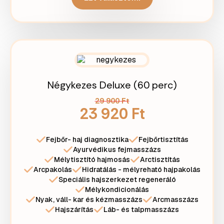
Négykezes Deluxe (60 perc)
29 900 Ft
23 920 Ft
Fejbőr- haj diagnosztika
Fejbőrtisztítás
Ayurvédikus fejmasszázs
Mélytisztító hajmosás
Arctisztítás
Arcpakolás
Hidratálás - mélyreható hajpakolás
Speciális hajszerkezet regeneráló
Mélykondicionálás
Nyak, váll- kar és kézmasszázs
Arcmasszázs
Hajszárítás
Láb- és talpmasszázs