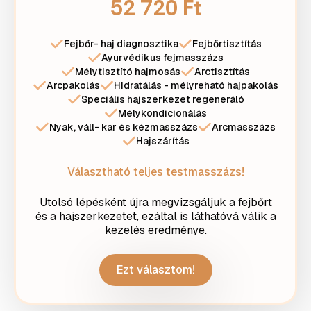
52 720 Ft
Fejbőr- haj diagnosztika
Fejbőrtisztítás
Ayurvédikus fejmasszázs
Mélytisztító hajmosás
Arctisztítás
Arcpakolás
Hidratálás - mélyreható hajpakolás
Speciális hajszerkezet regeneráló
Mélykondicionálás
Nyak, váll- kar és kézmasszázs
Arcmasszázs
Hajszárítás
Választható teljes testmasszázs!
Utolsó lépésként újra megvizsgáljuk a fejbőrt
és a hajszerkezetet, ezáltal is láthatóvá válik a
kezelés eredménye.
Ezt választom!