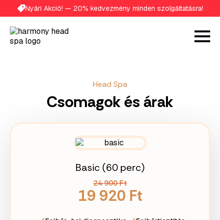
Nyári Akció! — 20% kedvezmény minden szolgáltatásra!
Head Spa
Csomagok és árak
Basic (60 perc)
24 900 Ft
19 920 Ft