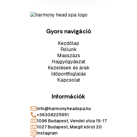
Gyors navigáció
Kezdőlap
Rólunk
Masszázs
Hajgyógyászat
Kezelések és árak
Időpontfoglalás
Kapcsolat
Információk
info@harmonyheadspa.hu
+36308225951
1096 Budapest, Vendel utca 15-17
1027 Budapest, Margit körút 20
Instagram