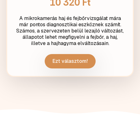
10 320 Ft
A mikrokamerás haj és fejbőrvizsgálat mára
már pontos diagnosztikai eszköznek számít.
Számos, a szervezeten belül lezajló változást,
állapotot lehet megfigyelni a fejbőr, a haj,
illetve a hajhagyma elváltozásain.
Ezt választom!