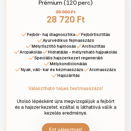
Prémium (120 perc)
35 900 Ft
28 720 Ft
Fejbőr- haj diagnosztika
Fejbőrtisztítás
Ayurvédikus fejmasszázs
Mélytisztító hajmosás
Arctisztítás
Arcpakolás
Hidratálás - mélyreható hajpakolás
Speciális hajszerkezet regeneráló
Mélykondicionálás
Nyak, váll- kar és kézmasszázs
Arcmasszázs
Hajszárítás
Választható teljes testmasszázs!
Utolsó lépésként újra megvizsgáljuk a fejbőrt
és a hajszerkezetet, ezáltal is láthatóvá válik a
kezelés eredménye.
Ezt választom!